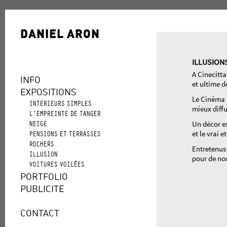
DANIEL ARON
ILLUSION
A Cinecitta
INFO
et ultime d
EXPOSITIONS
Le Cinéma n
INTERIEURS SIMPLES
mieux diffu
L'EMPREINTE DE TANGER
NEIGE
Un décor es
PENSIONS ET TERRASSES
et le vrai 
ROCHERS
Entretenus 
ILLUSION
pour de nou
VOITURES VOILÉES
PORTFOLIO
PUBLICITE
CONTACT